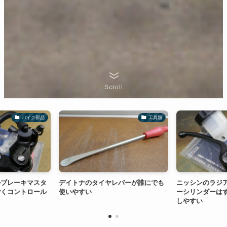
Scroll
工具類
バイク部品
デイトナのタイヤレバーが誰にでも
ニッシンのラジアルブレーキマスタ
使いやすい
ーシリンダーはすごくコントロール
しやすい